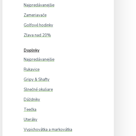
Najpredávanejšie
Zameriavače
Golfové hodinky
Zľava nad 20%
Doplnky
Najpredávanejšie
Rukavice
Gripy & Shafty
Slnečné okuliare
Dáždniky
Teečka
Uteráky
Vypichovátka a markovátka