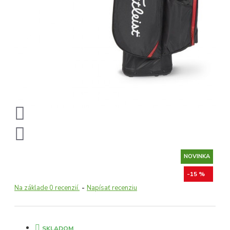
NOVINKA
-15 %
Na základe 0 recenzií.
-
Napísať recenziu
SKLADOM