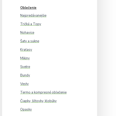
Oblečenie
Najpredávanejšie
Tričká a Topy
Nohavice
Šaty a sukne
Kraťasy
Mikiny
Svetre
Bundy
Vesty
Termo a kompresné oblečenie
Čiapky, šiltovky, klobúky
Opasky