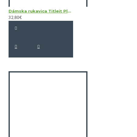
Dámska rukavica Titleit Players LH
32,80€