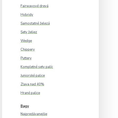
Fairwayové drevá
Hybridy
Samostatné železá
Sety želiez
Wedge
Chippery
Puttery
Kompletné sety palíc
Juniorské palice
Zľava nad 40%
Hrané palice
Bagy
Najpredávanejšie