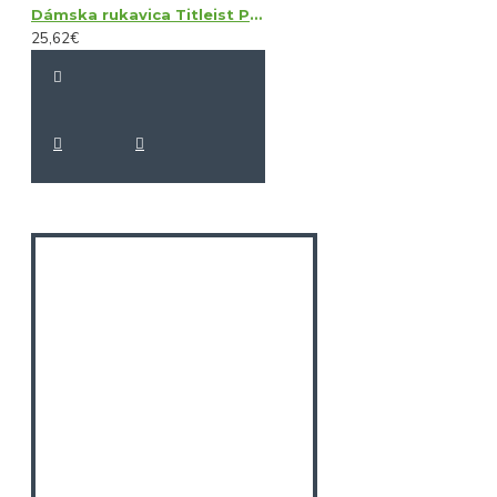
Dámska rukavica Titleist Perma Soft LH
25,62€