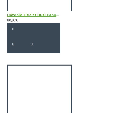
Dáždnik Titleist Dual Canopy
80,97€