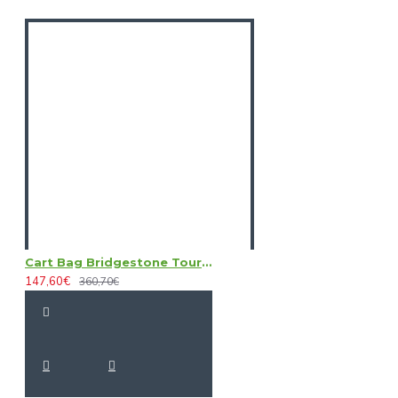
Cart Bag Bridgestone TourB Light
147,60€
360,70€