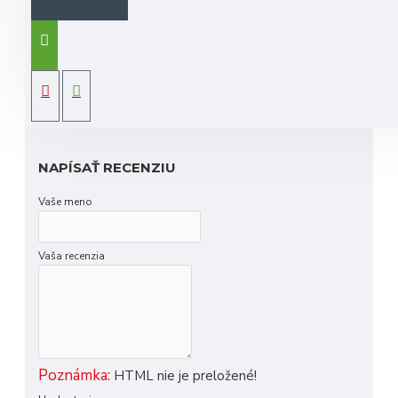
Stand bag
Players 4 StaDry
poskytuje
prémiovú vodotesnú konštrukciu a dostatok
úložného priestoru, vrátane vrecka na oblečenie
po celej dĺžke, v ľahkom prevedení a s
hmotnosťou tesne pod 2 kilogramy
HODNOTENIE
StaDry
vodotesná konštrukcia s utesnenými
zipsami
prémiový dvojitý popruh
rýchlo prístupné magnetické vrecko na
NAPÍSAŤ RECENZIU
príslušenstvo
hráčmi preferované vonkajšie vrecko na fľašu s
Vaše meno
vodou
vysokokvalitné hliníkové nohy a pokročilé
Vaša recenzia
sklopné dno pre najlepšiu stabilitu vo svojej
triede
s možnosťou pripevnenia rukavíc pomocou
suchého zipsu
Poznámka:
HTML nie je preložené!