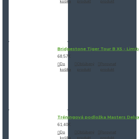
košíka
produkt
produkt
Bridgestone Tiger Tour B XS - Limit
68,57€
Do
Obľúbený
Porovnať
košíka
produkt
produkt
Tréningová podložka Masters Delu
61,40€
Do
Obľúbený
Porovnať
košíka
produkt
produkt