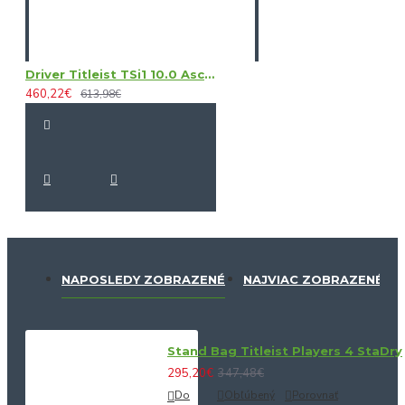
Driver Titleist TSi1 10.0 Ascent 40
460,22€
613,98€
NAPOSLEDY ZOBRAZENÉ
NAJVIAC ZOBRAZENÉ
Stand Bag Titleist Players 4 StaDry
295,20€
347,48€
Do
Obľúbený
Porovnať