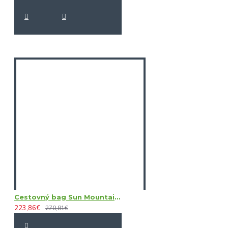
Cestovný bag Sun Mountain KUBE T CVR
223,86€
270,81€