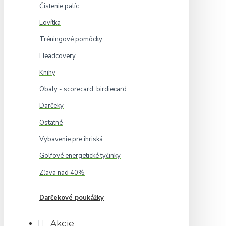
Čistenie palíc
Lovítka
Tréningové pomôcky
Headcovery
Knihy
Obaly - scorecard, birdiecard
Darčeky
Ostatné
Vybavenie pre ihriská
Golfové energetické tyčinky
Zľava nad 40%
Darčekové poukážky
Akcie