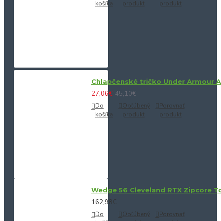
košíka
produkt
produkt
Chlapčenské tričko Under Armour 
27,06€
45,10€
Do
Obľúbený
Porovnať
košíka
produkt
produkt
Wedge 56 Cleveland RTX Zipcore Tou
162,98€
Do
Obľúbený
Porovnať