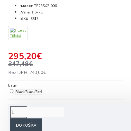
Model:
TB23SX2-006
Váha:
1.67kg
SKU:
8817
Titleist
295,20€
347,48€
Bez DPH: 240,00€
Bagy
Black/Black/Red
POPIS
DO KOŠÍKA