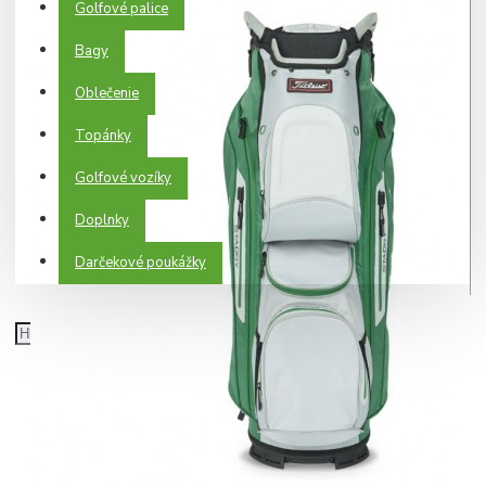
Golfové palice
Bagy
Oblečenie
Topánky
Golfové vozíky
Doplnky
Darčekové poukážky