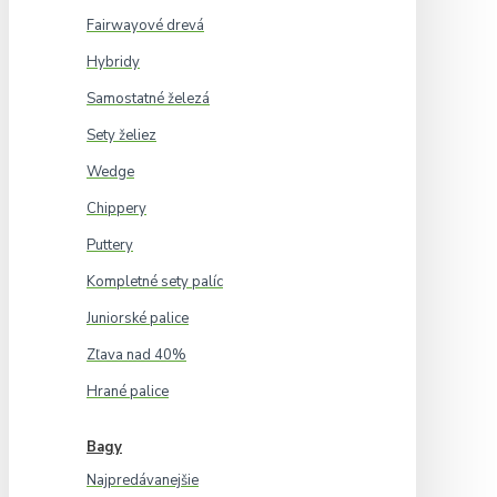
Fairwayové drevá
Hybridy
Samostatné železá
Sety želiez
Wedge
Chippery
Puttery
Kompletné sety palíc
Juniorské palice
Zľava nad 40%
Hrané palice
Bagy
Najpredávanejšie