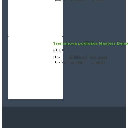
Tréningová podložka Masters Delu
61,40€
Do
Obľúbený
Porovnať
košíka
produkt
produkt