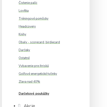
Čistenie palíc
Lovítka
Tréningové pomôcky
Headcovery
Knihy
Obaly - scorecard, birdiecard
Darčeky
Ostatné
Vybavenie pre ihriská
Golfové energetické tyčinky
Zľava nad 40%
Darčekové poukážky
Akcie