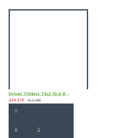
Driver Titleist TSi2 10.0 R Graphite
449,97€
613,98€