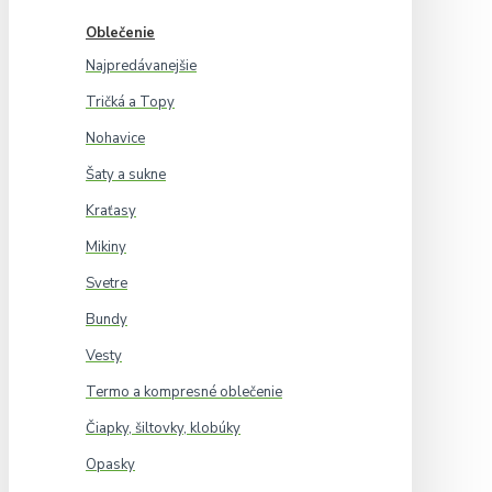
Oblečenie
Najpredávanejšie
Tričká a Topy
Nohavice
Šaty a sukne
Kraťasy
Mikiny
Svetre
Bundy
Vesty
Termo a kompresné oblečenie
Čiapky, šiltovky, klobúky
Opasky