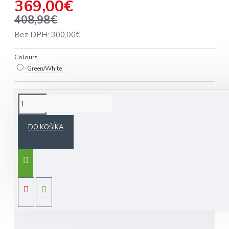
369,00€
408,98€
Bez DPH: 300,00€
Colours
Green/White
POPIS
DO KOŠÍKA
Titleist 15 StaDry
je prémiový vodotesný cart
bag
obsahuje 15 samostatných, po celej dĺžke
oddelených priehradiek, vrátane komory na
putter
HODNOTENIE
velúrom podšité vrecko na cennosti a široké
otváracie vrecko na loptičky s dvojitými zipsami
hmotnosť:
3 kg