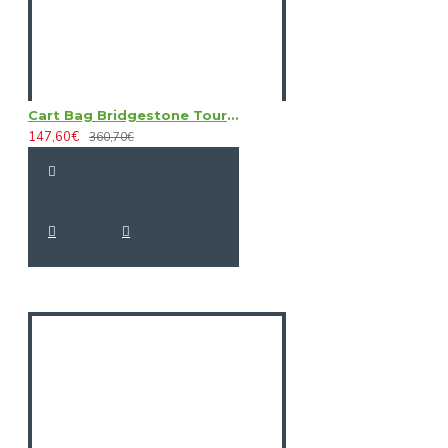
Cart Bag Bridgestone TourB Light
147,60€
360,70€