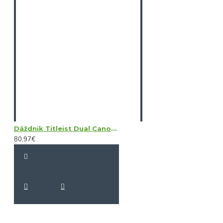
Dáždnik Titleist Dual Canopy
80,97€