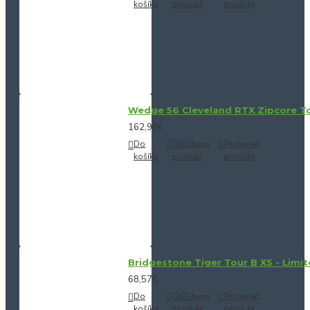
košíka
produkt
produkt
Wedge 56 Cleveland RTX Zipcore Tou
162,98€
Do
Obľúbený
Porovnať
košíka
produkt
produkt
Bridgestone Tiger Tour B XS - Limit
68,57€
Do
Obľúbený
Porovnať
košíka
produkt
produkt