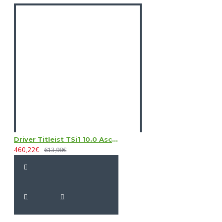
Driver Titleist TSi1 10.0 Ascent 40
460,22€
613,98€