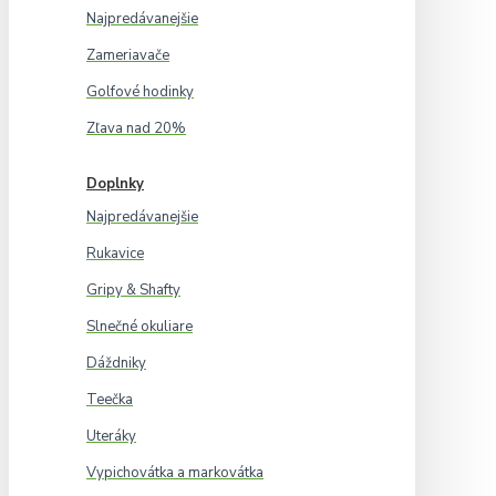
Najpredávanejšie
Zameriavače
Golfové hodinky
Zľava nad 20%
Doplnky
Najpredávanejšie
Rukavice
Gripy & Shafty
Slnečné okuliare
Dáždniky
Teečka
Uteráky
Vypichovátka a markovátka