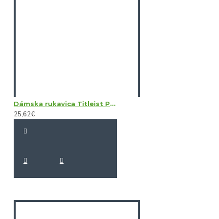
Dámska rukavica Titleist Perma Soft LH
25,62€