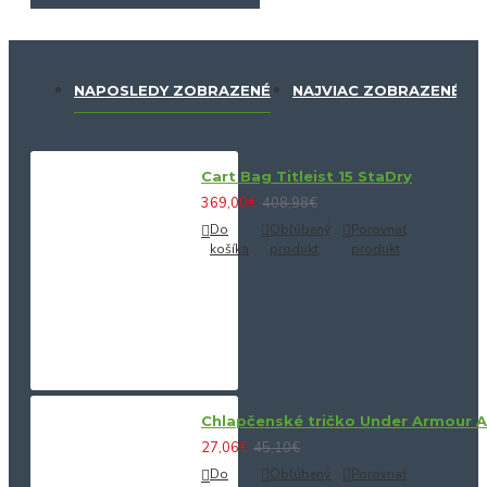
NAPOSLEDY ZOBRAZENÉ
NAJVIAC ZOBRAZENÉ
Cart Bag Titleist 15 StaDry
369,00€
408,98€
Do
Obľúbený
Porovnať
košíka
produkt
produkt
Chlapčenské tričko Under Armour 
27,06€
45,10€
Do
Obľúbený
Porovnať