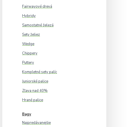
Fairwayové drevá
Hybridy
Samostatné železá
Sety želiez
Wedge
Chippery
Puttery
Kompletné sety palíc
Juniorské palice
Zľava nad 40%
Hrané palice
Bagy
Najpredávanejšie