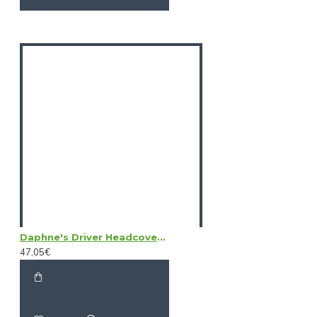
Daphne's Driver Headcovers - Black Labrador
47,05€