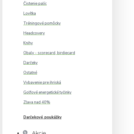
Čistenie palíc
Lovítka
Tréningové pomôcky
Headcovery
Knihy
Obaly - scorecard, birdiecard
Darčeky
Ostatné
Vybavenie pre ihriská
Golfové energetické tyčinky
Zľava nad 40%
Darčekové poukážky
Akcie