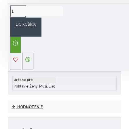
POPIS
DO KOŠÍKA
každá krycia vrstva
Daphne
je plne lemovaná a
pružná, aby zabezpečila krytie vašich palíc
široko používané na turnajoch
PGA a LPGA,
Daphne' s headcovers
sú určite populárne aj na
fairway
ŠPECIFIKÁCIA
vysoko kvalitný kryt hlavy
maximálna ochrana
vyrobené z dlhotrvajúcich tkanín
Určené pre
Pohlavie
Ženy, Muži, Deti
HODNOTENIE