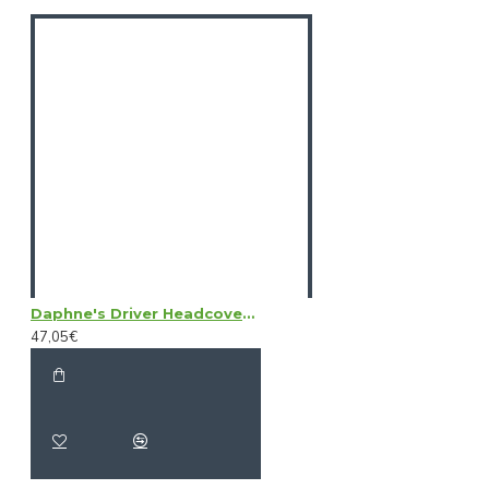
Daphne's Driver Headcovers - Birdie
47,05€