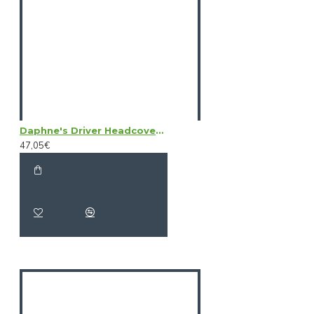
Daphne's Driver Headcovers - Black Labrador
47,05€