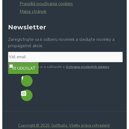
Pravidlá používania cookies
Mapa stránok
Newsletter
Zaregistrujte sa k odberu noviniek a sledujte novinky a
propagačné akcie.
Prečítal(a) som si a súhlasím s
Ochrana osobných údajov
ODOSLAŤ
Copyright © 2020, Golfballs, Všetky práva vyhradené