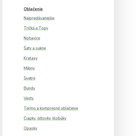
Oblečenie
Najpredávanejšie
Tričká a Topy
Nohavice
Šaty a sukne
Kraťasy
Mikiny
Svetre
Bundy
Vesty
Termo a kompresné oblečenie
Čiapky, šiltovky, klobúky
Opasky