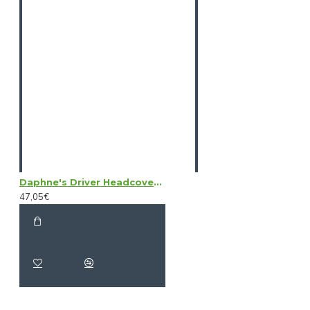
Daphne's Driver Headcovers - Australian Shepherd
47,05€