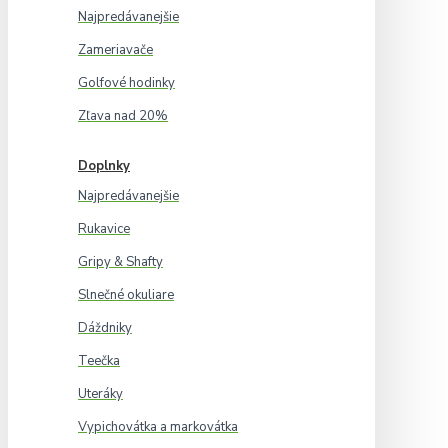
Najpredávanejšie
Zameriavače
Golfové hodinky
Zľava nad 20%
Doplnky
Najpredávanejšie
Rukavice
Gripy & Shafty
Slnečné okuliare
Dáždniky
Teečka
Uteráky
Vypichovátka a markovátka