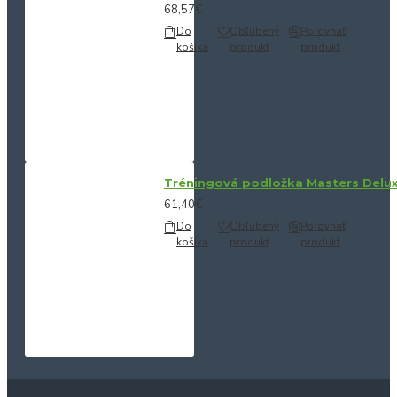
68,57€
Do
Obľúbený
Porovnať
košíka
produkt
produkt
Tréningová podložka Masters Delu
61,40€
Do
Obľúbený
Porovnať
košíka
produkt
produkt