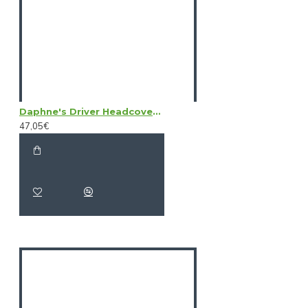
Daphne's Driver Headcovers - Black Bear
47,05€