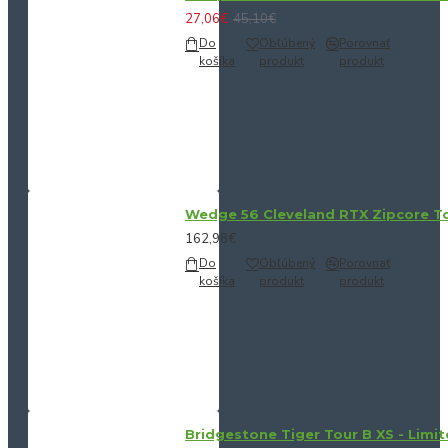
27,06€
45,10€
Do
Obľúbený
Porovnať
košíka
produkt
produkt
Wedge 56 Cleveland RTX Zipcore Tou
162,98€
Do
Obľúbený
Porovnať
košíka
produkt
produkt
Bridgestone Tiger Tour B XS - Limit