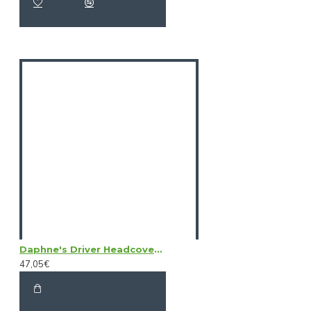
Daphne's Driver Headcovers - Boar
47,05€