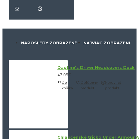
NAPOSLEDY ZOBRAZENÉ
NAJVIAC ZOBRAZENÉ
Daphne's Driver Headcovers Duck
47,05€
Do
Obľúbený
Porovnať
košíka
produkt
produkt
Chlapčenské tričko Under Armour 