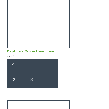
Daphne's Driver Headcovers - Boar
47,05€