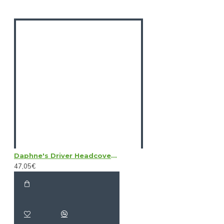
Daphne's Driver Headcovers - Black Bear
47,05€