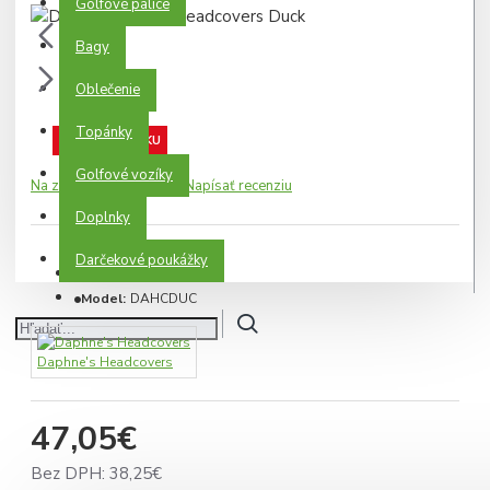
Golfové palice
Bagy
Oblečenie
Topánky
NA OBJEDNÁVKU
Golfové vozíky
Na základe 0 recenzií.
-
Napísať recenziu
Doplnky
Darčekové poukážky
NA OBJEDNÁVKU
Model:
DAHCDUC
Daphne's Headcovers
47,05€
Bez DPH: 38,25€