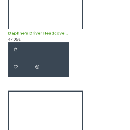
Daphne's Driver Headcovers - Australian Shepherd
47,05€