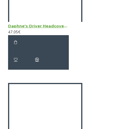
Daphne's Driver Headcovers - Alligator
47,05€