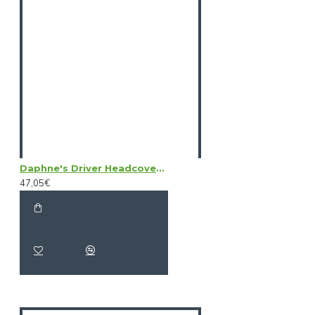
Daphne's Driver Headcovers - Alligator
47,05€