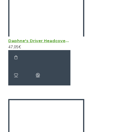
Daphne's Driver Headcovers - Birdie
47,05€