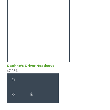
Daphne's Driver Headcovers - Black Bear
47,05€