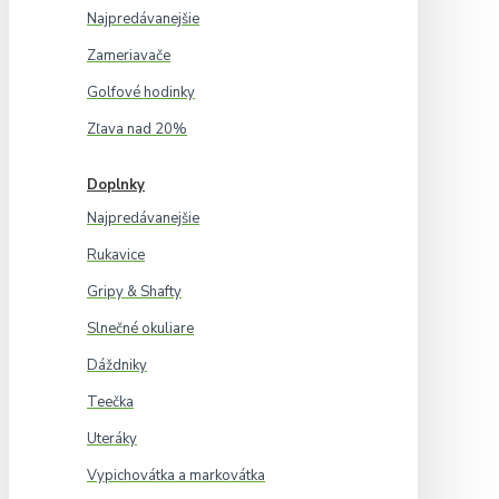
Najpredávanejšie
Zameriavače
Golfové hodinky
Zľava nad 20%
Doplnky
Najpredávanejšie
Rukavice
Gripy & Shafty
Slnečné okuliare
Dáždniky
Teečka
Uteráky
Vypichovátka a markovátka