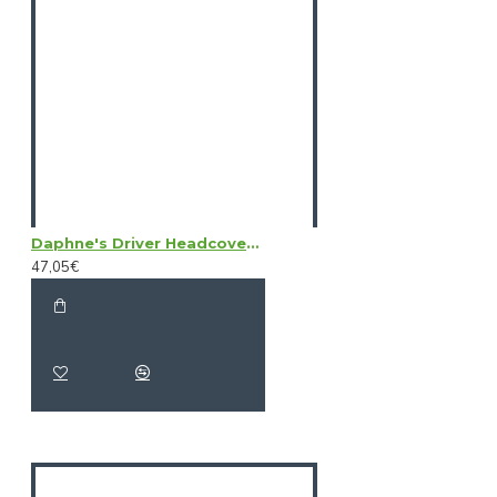
Daphne's Driver Headcovers - Australian Shepherd
47,05€