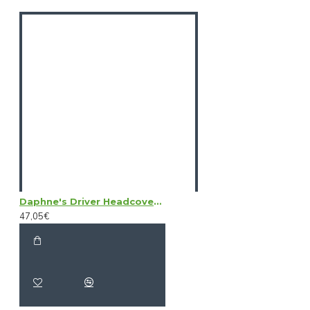
Daphne's Driver Headcovers - Black Labrador
47,05€