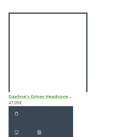
Daphne's Driver Headcovers - Boar
47,05€