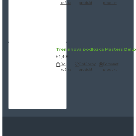
košíka
produkt
produkt
Tréningová podložka Masters Delu
61,40€
Do
Obľúbený
Porovnať
košíka
produkt
produkt