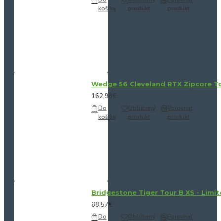
košíka
produkt
produkt
Wedge 56 Cleveland RTX Zipcore Tou
162,98€
Do
Obľúbený
Porovnať
košíka
produkt
produkt
Bridgestone Tiger Tour B XS - Limit
68,57€
Do
Obľúbený
Porovnať