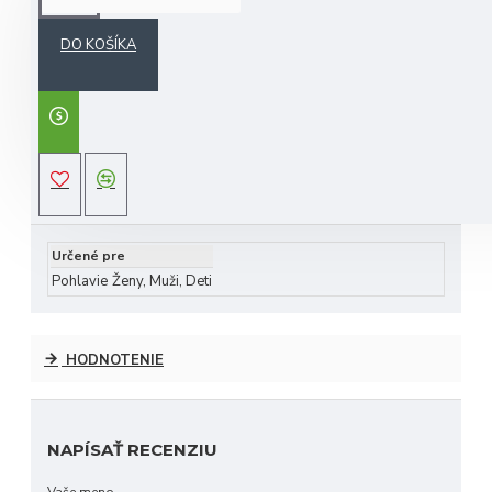
DO KOŠÍKA
každá krycia vrstva
Daphne
je plne lemovaná a
pružná, aby zabezpečila krytie vašich palíc
široko používané na turnajoch
PGA a LPGA,
Daphne' s headcovers
sú určite populárne aj na
fairway
ŠPECIFIKÁCIA
vysoko kvalitný kryt hlavy
maximálna ochrana
vyrobené z dlhotrvajúcich tkanín
Určené pre
Pohlavie
Ženy, Muži, Deti
HODNOTENIE
NAPÍSAŤ RECENZIU