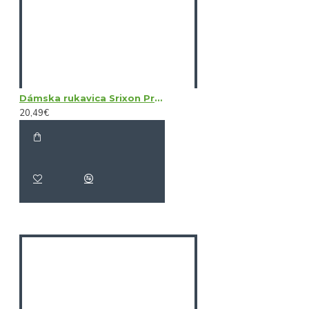
Dámska rukavica Srixon Premium Cabretta Left Hand
20,49€