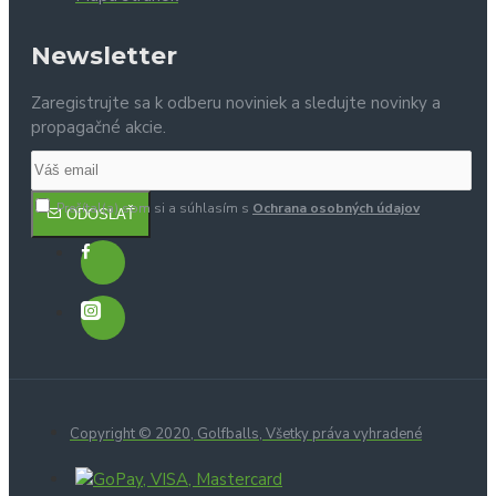
Newsletter
Zaregistrujte sa k odberu noviniek a sledujte novinky a
propagačné akcie.
Prečítal(a) som si a súhlasím s
Ochrana osobných údajov
ODOSLAŤ
Copyright © 2020, Golfballs, Všetky práva vyhradené