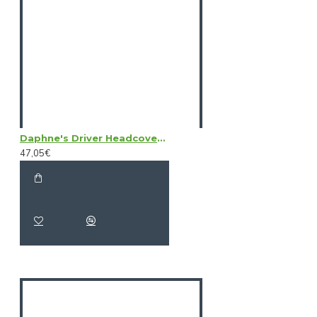
Daphne's Driver Headcovers - Alligator
47,05€