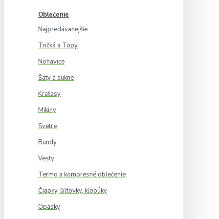
Oblečenie
Najpredávanejšie
Tričká a Topy
Nohavice
Šaty a sukne
Kraťasy
Mikiny
Svetre
Bundy
Vesty
Termo a kompresné oblečenie
Čiapky, šiltovky, klobúky
Opasky