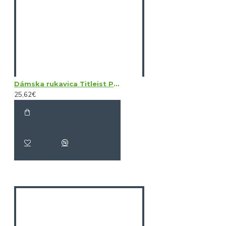
Dámska rukavica Titleist Perma Soft LH
25,62€