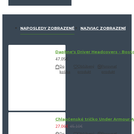
NAPOSLEDY ZOBRAZENÉ
NAJVIAC ZOBRAZENÉ
Daphne's Driver Headcovers - Bosto
47,05€
Do
Obľúbený
Porovnať
košíka
produkt
produkt
Chlapčenské tričko Under Armour 
27,06€
45,10€
Do
Obľúbený
Porovnať