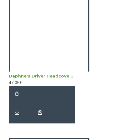
Daphne's Driver Headcovers - Birdie
47,05€