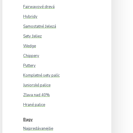
Fairwayové drevá
Hybridy
Samostatné železá
Sety želiez
Wedge
Chippery
Puttery
Kompletné sety palíc
Juniorské palice
Zľava nad 40%
Hrané palice
Bagy
Najpredávanejšie