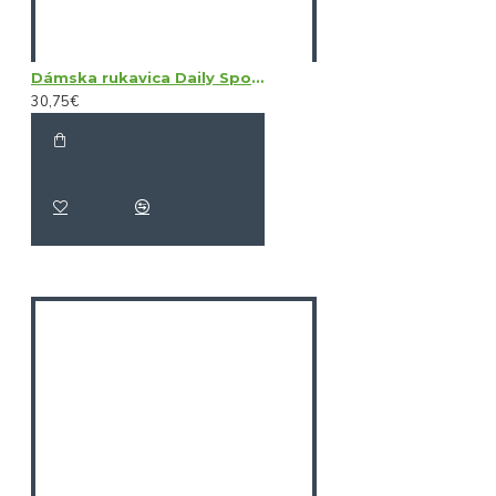
Dámska rukavica Daily Sports Sun Glove LH
30,75€