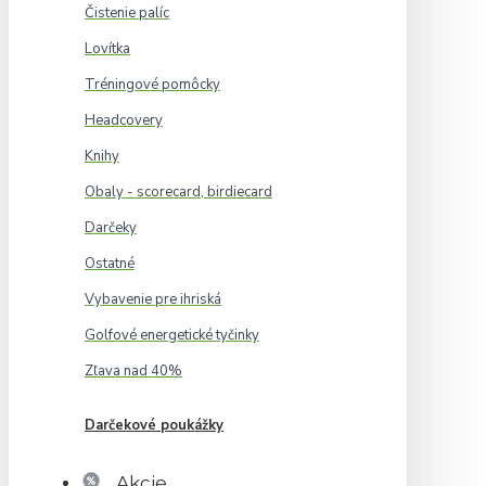
Čistenie palíc
Lovítka
Tréningové pomôcky
Headcovery
Knihy
Obaly - scorecard, birdiecard
Darčeky
Ostatné
Vybavenie pre ihriská
Golfové energetické tyčinky
Zľava nad 40%
Darčekové poukážky
Akcie