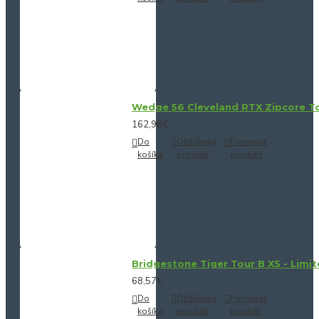
Wedge 56 Cleveland RTX Zipcore Tou
162,98€
Do
Obľúbený
Porovnať
košíka
produkt
produkt
Bridgestone Tiger Tour B XS - Limit
68,57€
Do
Obľúbený
Porovnať
košíka
produkt
produkt