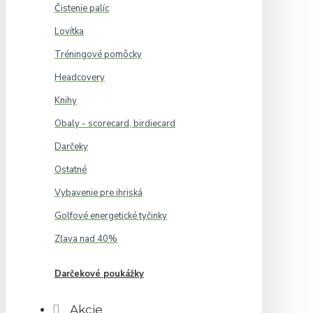
Čistenie palíc
Lovítka
Tréningové pomôcky
Headcovery
Knihy
Obaly - scorecard, birdiecard
Darčeky
Ostatné
Vybavenie pre ihriská
Golfové energetické tyčinky
Zľava nad 40%
Darčekové poukážky
Akcie