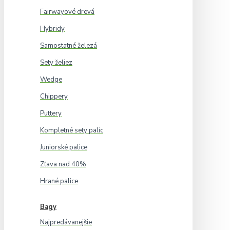
Fairwayové drevá
Hybridy
Samostatné železá
Sety želiez
Wedge
Chippery
Puttery
Kompletné sety palíc
Juniorské palice
Zľava nad 40%
Hrané palice
Bagy
Najpredávanejšie