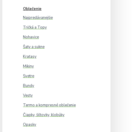
Oblečenie
Najpredávanejšie
Tričká a Topy
Nohavice
Šaty a sukne
Kraťasy
Mikiny
Svetre
Bundy
Vesty
Termo a kompresné oblečenie
Čiapky, šiltovky, klobúky
Opasky