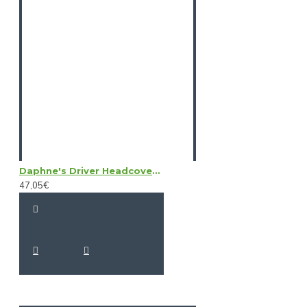
Daphne's Driver Headcovers - Black Labrador
47,05€