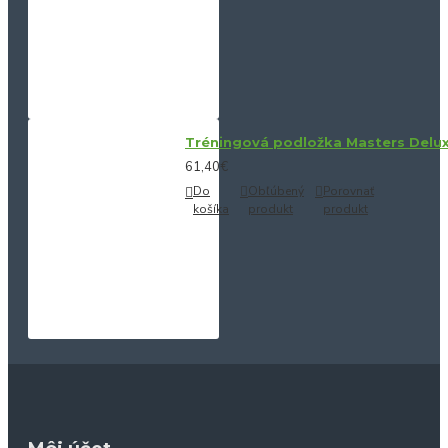
Tréningová podložka Masters Delu
61,40€
Do
Obľúbený
Porovnať
košíka
produkt
produkt