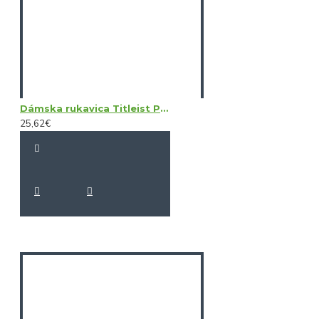
Dámska rukavica Titleist Perma Soft LH
25,62€