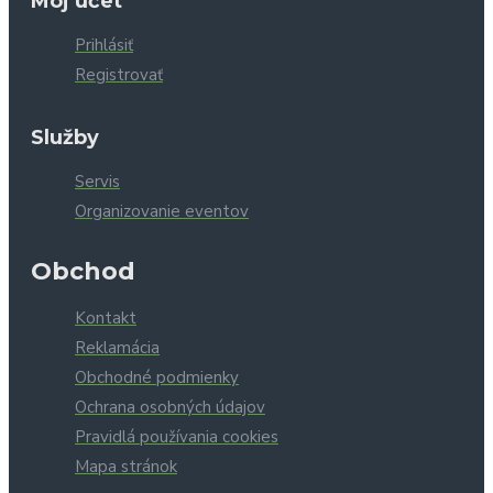
Môj účet
Prihlásiť
Registrovať
Služby
Servis
Organizovanie eventov
Obchod
Kontakt
Reklamácia
Obchodné podmienky
Ochrana osobných údajov
Pravidlá používania cookies
Mapa stránok