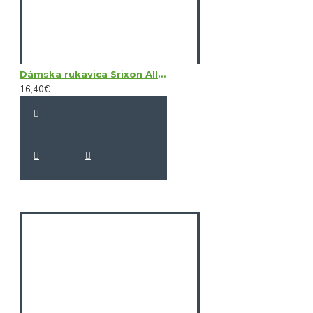
Dámska rukavica Srixon All Weather Micro Fibre Left Hand
16,40€