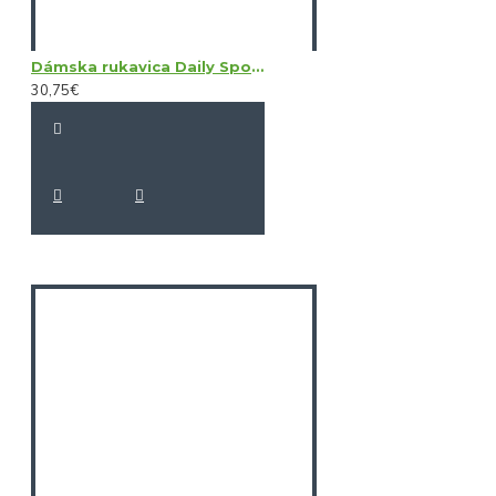
Dámska rukavica Daily Sports Sun Glove LH
30,75€