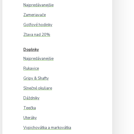
Najpredávanejšie
Zameriavače
Golfové hodinky
Zľava nad 20%
Doplnky
Najpredávanejšie
Rukavice
Gripy & Shafty
Slnečné okuliare
Dáždniky
Teečka
Uteráky
Vypichovátka a markovátka