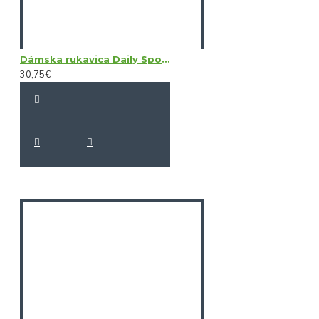
Dámska rukavica Daily Sports Sun Glove LH
30,75€