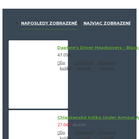
NAPOSLEDY ZOBRAZENÉ
NAJVIAC ZOBRAZENÉ
Daphne's Driver Headcovers - Black
47,05€
Do
Obľúbený
Porovnať
košíka
produkt
produkt
Chlapčenské tričko Under Armour 
27,06€
45,10€
Do
Obľúbený
Porovnať
košíka
produkt
produkt