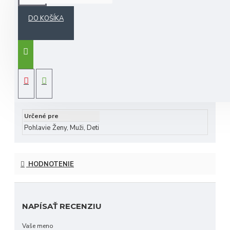
DO KOŠÍKA
každá krycia vrstva
Daphne
je plne lemovaná a
pružná, aby zabezpečila krytie vašich palíc
široko používané na turnajoch
PGA a LPGA,
Daphne' s headcovers
sú určite populárne aj na
fairway
ŠPECIFIKÁCIA
vysoko kvalitný kryt hlavy
maximálna ochrana
vyrobené z dlhotrvajúcich tkanín
Určené pre
Pohlavie
Ženy, Muži, Deti
HODNOTENIE
NAPÍSAŤ RECENZIU
Vaše meno